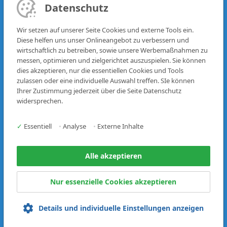
MAN
Datenschutz
FAHRZEUGBESTAND
R-SERVICES
TEILE
Wir setzen auf unserer Seite Cookies und externe Tools ein.
Diese helfen uns unser Onlineangebot zu verbessern und
UNTERNEHMEN
wirtschaftlich zu betreiben, sowie unsere Werbemaßnahmen zu
WERKSTATT
STANDORTE
messen, optimieren und zielgerichtet auszuspielen. Sie können
KARRIERE
dies akzeptieren, nur die essentiellen Cookies und Tools
KONTAKT
FINANCE
zulassen oder eine individuelle Auswahl treffen. SIe können
PRESSE
Ihrer Zustimmung jederzeit über die Seite Datenschutz
widersprechen.
USED
80 JAHRE JUBILÄUM
FAHRZEUGBESTAND
SERVICE
✓
Essentiell
•
Analyse
•
Externe Inhalte
FAQ
NEWSLETTER
KONTAKT
Alle akzeptieren
Nur essenzielle Cookies akzeptieren
DATENSCHUTZ
IMPRESSUM
HINWEISGEBERSYSTEM
Details und individuelle Einstellungen anzeigen
© 2026 HILTL TRUCKS