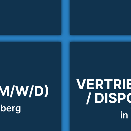
VERTRI
(M/W/D)
/ DIS
nberg
in