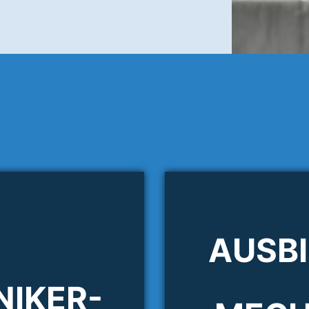
AUSB
IKER-