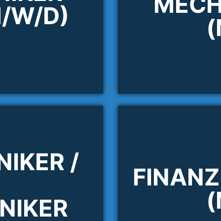
MECH
M/W/D)
(
IKER /
FINAN
(
NIKER