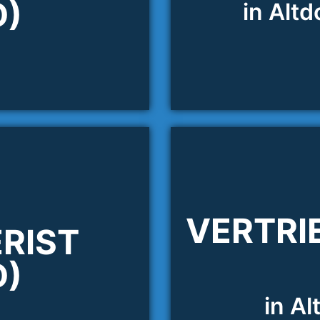
D)
in Altd
VERTRI
RIST
D)
in Al