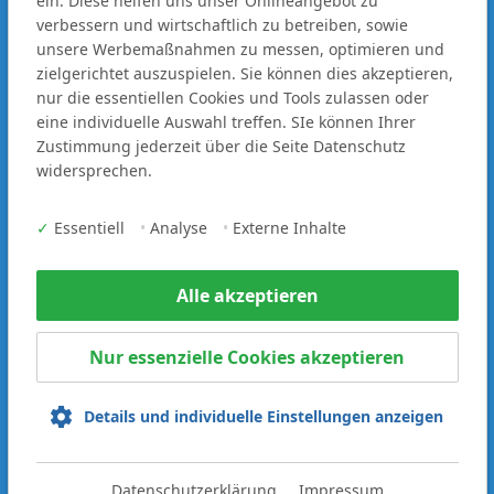
ein. Diese helfen uns unser Onlineangebot zu
BRANDS
FAQ
verbessern und wirtschaftlich zu betreiben, sowie
IVECO
CONTACT
unsere Werbemaßnahmen zu messen, optimieren und
DAF
zielgerichtet auszuspielen. Sie können dies akzeptieren,
MAN
RENT
nur die essentiellen Cookies und Tools zulassen oder
eine individuelle Auswahl treffen. SIe können Ihrer
VEHICLE FLEET
Zustimmung jederzeit über die Seite Datenschutz
PARTS
R-SERVICES
widersprechen.
WORKSHOP
LOCATIONS
✓
Essentiell
•
Analyse
•
Externe Inhalte
FINANCE
CAREER
Alle akzeptieren
USED
CONTACT
VEHICLE FLEET
Nur essenzielle Cookies akzeptieren
SERVICE
Details und individuelle Einstellungen anzeigen
Datenschutzerklärung
Impressum